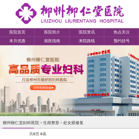
医院首页
医院简介
医院资讯
热点关注
本月优惠
就医指南
来院路线
预约挂号
柳州柳仁堂妇科医院
>
生殖整形
>
处女膜修复
共
0
页
0
条