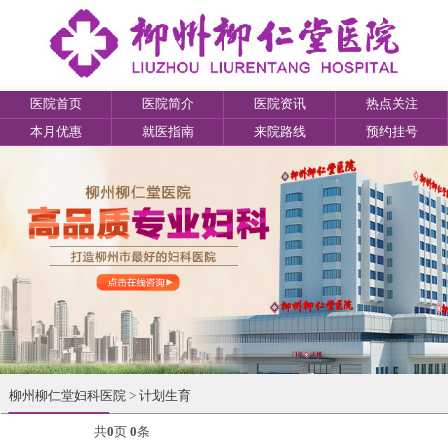
医院首页
医院简介
医院资讯
热点关注
本月优惠
就医指南
来院路线
预约挂号
柳州柳仁堂妇科医院
>
计划生育
共
0
页
0
条