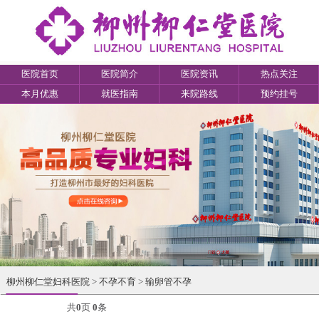
医院首页
医院简介
医院资讯
热点关注
本月优惠
就医指南
来院路线
预约挂号
柳州柳仁堂妇科医院
>
不孕不育
>
输卵管不孕
共
0
页
0
条