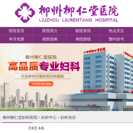
医院首页
医院简介
医院资讯
热点关注
本月优惠
就医指南
来院路线
预约挂号
柳州柳仁堂妇科医院
>
妇科中心
>
妇科炎症
共
0
页
0
条