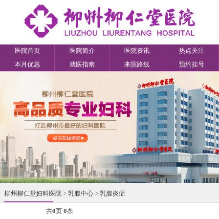
医院首页
医院简介
医院资讯
热点关注
本月优惠
就医指南
来院路线
预约挂号
柳州柳仁堂妇科医院
>
乳腺中心
>
乳腺炎症
共
0
页
0
条